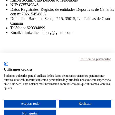
Razón Social: Club Deportivo Heidelberg
NIF: G35249846
Datos Registrales: Registro de entidades Deportivas de Canarias
con nº 702-1545/88 A
Domicilio: Barranco Seco, nº 15, 35015, Las Palmas de Gran
Canaria
Teléfono: 629394899
Email: admi.cdheidelberg@gmail.com
Aviso Legal
Términos y condiciones
Política de privacidad
Política de privacidad
Política de cookies
Utilizamos cookies
Podemos utilizarlas para el análisis de los datos de nuestros visitantes, para mejorar
Inicio
nuestro sitio web, mostrar contenido personalizado y brindarle una excelente experiencia
Transparencia
en el sitio web. Para obtener más información sobre las cookies que utilizamos, abre los
Mi cuenta
ajustes.
Contacto
Instagram
Facebook
Twitter
Aceptar todo
Rechazar
contactocdheidelberg@gmail.com
928 35 04 62
No, ajustar