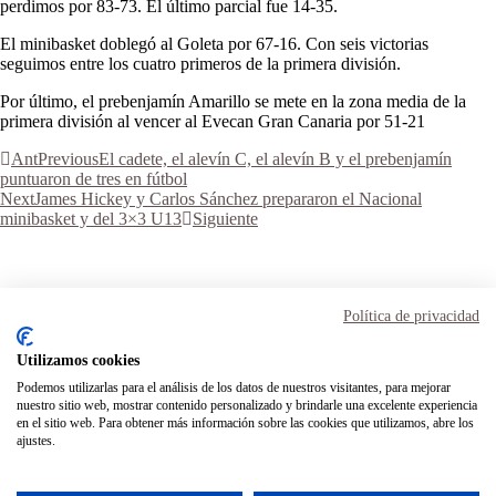
perdimos por 83-73. El último parcial fue 14-35.
El minibasket doblegó al Goleta por 67-16. Con seis victorias
seguimos entre los cuatro primeros de la primera división.
Por último, el prebenjamín Amarillo se mete en la zona media de la
primera división al vencer al Evecan Gran Canaria por 51-21
Ant
Previous
El cadete, el alevín C, el alevín B y el prebenjamín
puntuaron de tres en fútbol
Next
James Hickey y Carlos Sánchez prepararon el Nacional
minibasket y del 3×3 U13
Siguiente
Aviso Legal
Términos y condiciones
Política de privacidad
Política de privacidad
Política de cookies
Utilizamos cookies
Podemos utilizarlas para el análisis de los datos de nuestros visitantes, para mejorar
Inicio
nuestro sitio web, mostrar contenido personalizado y brindarle una excelente experiencia
Transparencia
en el sitio web. Para obtener más información sobre las cookies que utilizamos, abre los
Mi cuenta
ajustes.
Contacto
Instagram
Facebook
Twitter