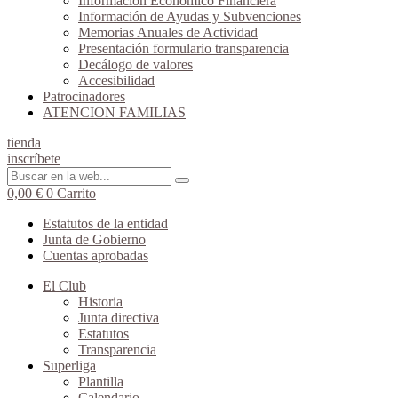
Información Económico Financiera
Información de Ayudas y Subvenciones
Memorias Anuales de Actividad
Presentación formulario transparencia
Decálogo de valores
Accesibilidad
Patrocinadores
ATENCION FAMILIAS
tienda
inscríbete
0,00
€
0
Carrito
Estatutos de la entidad
Junta de Gobierno
Cuentas aprobadas
El Club
Historia
Junta directiva
Estatutos
Transparencia
Superliga
Plantilla
Calendario