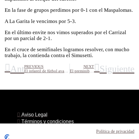
En la fase de grupos perdimos por 0-1 con el Maspalomas.
A La Garita le vencimos por 5-3.
En el último envite nos vimos superados por el Carrizal
por un parcial de 2-1.
En el cruce de semifinales logramos resolver, con mucho
trabajo, la contienda contra el Simusetti.
Ant
Siguiente
PREVIOUS
NEXT
El infantil de fútbol avanzó hasta los octavos de final de la Copa Costa Canaria jugada en San Bartolomé de Tirajana
El preminibasket de baloncesto acaba en la décimo primera plaza del Campeonato de Canarias
Aviso Legal
Términos y condiciones
Política de privacidad
Política de privacidad
Política de cookies