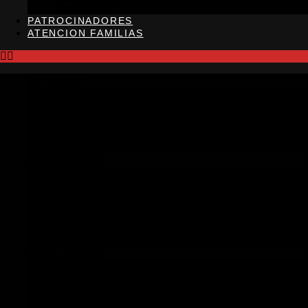
Accesibilidad
PATROCINADORES
ATENCION FAMILIAS
EL CLUB
Historia
Junta directiva
Estatutos
Transparencia
SUPERLIGA
Plantilla
Calendario
Actualidad
Galeria de fotos
Galeria de vídeos
SECCIONES
Baloncesto
Horarios adultos
Horarios primaria