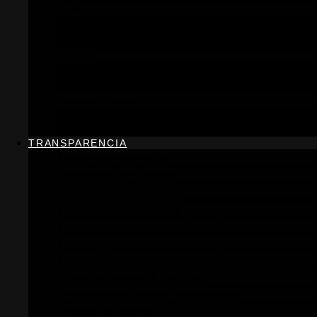
Futbol
Horarios
Información general
Voleibol
Horarios
Información general
Gimnasia Rítmica
Horarios
Información general
TRANSPARENCIA
Información Institucional
Información de Contratos
Información de Convenios
Información Organizativa
Información de Servicios y Procedimientos
Información Económico Financiera
Información de Ayudas y Subvenciones
Memorias Anuales de Actividad
Presentación formulario transparencia
Decálogo de valores