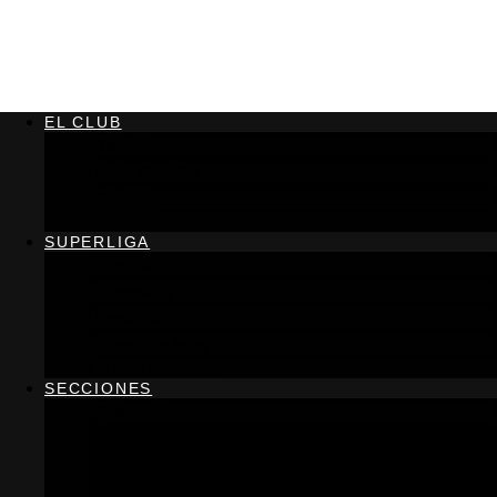
EL CLUB
Historia
Junta directiva
Estatutos
Transparencia
SUPERLIGA
Plantilla
Calendario
Actualidad
Galeria de fotos
Galeria de vídeos
SECCIONES
Baloncesto
Horarios adultos
Horarios primaria
Información general