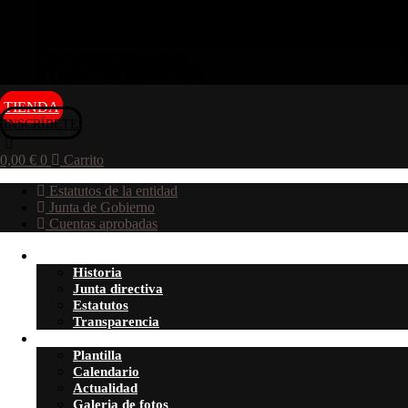
Decálogo de valores
Accesibilidad
PATROCINADORES
ATENCION FAMILIAS
TIENDA
INSCRÍBETE
0,00
€
0
Carrito
Estatutos de la entidad
Junta de Gobierno
Cuentas aprobadas
El Club
Historia
Junta directiva
Estatutos
Transparencia
Superliga
Plantilla
Calendario
Actualidad
Galeria de fotos