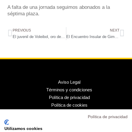
A falta de una jornada seguimos abonados a la
séptima plaza.
PREVIOUS
NEXT
El juvenil de Voleibol, oro de Gran Canaria y con billete para el Campeonato de Canarias del 27 al 29 de marzo
El Encuentro Insular de Gimnasia Rítmica desarrollado en el Miguel Solaesa, un éxito
Aviso Legal
Términos y condiciones
Política de privacidad
Política de cookies
Política de privacidad
Inicio
Transparencia
Utilizamos cookies