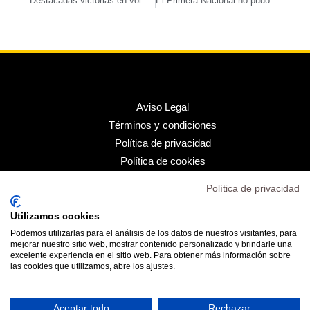
Destacadas victorias en voleibol en una jornada marcada por la lluvia
El Primera Nacional no pudo derrotar al Premiá y perdió 3-1
Aviso Legal
Términos y condiciones
Política de privacidad
Política de cookies
Política de privacidad
Inicio
Transparencia
Utilizamos cookies
Mi cuenta
Podemos utilizarlas para el análisis de los datos de nuestros visitantes, para
Contacto
mejorar nuestro sitio web, mostrar contenido personalizado y brindarle una
excelente experiencia en el sitio web. Para obtener más información sobre
las cookies que utilizamos, abre los ajustes.
Aceptar todo
Rechazar