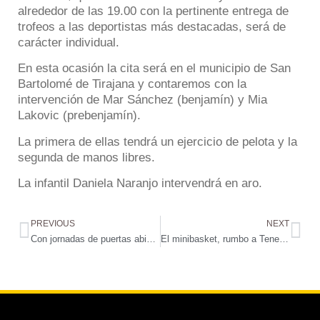
alrededor de las 19.00 con la pertinente entrega de
trofeos a las deportistas más destacadas, será de
carácter individual.
En esta ocasión la cita será en el municipio de San
Bartolomé de Tirajana y contaremos con la
intervención de Mar Sánchez (benjamín) y Mia
Lakovic (prebenjamín).
La primera de ellas tendrá un ejercicio de pelota y la
segunda de manos libres.
La infantil Daniela Naranjo intervendrá en aro.
PREVIOUS
NEXT
Con jornadas de puertas abiertas para hacer crecer nuestra sección femenina de baloncesto
El minibasket, rumbo a Tenerife para intervenir en el Campeonato de Canarias desde este jueves