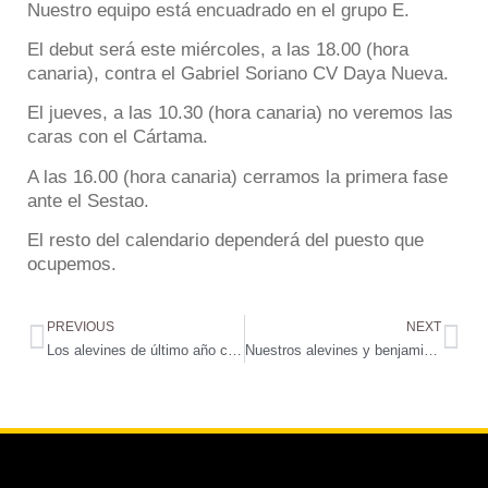
Nuestro equipo está encuadrado en el grupo E.
El debut será este miércoles, a las 18.00 (hora
canaria), contra el Gabriel Soriano CV Daya Nueva.
El jueves, a las 10.30 (hora canaria) no veremos las
caras con el Cártama.
A las 16.00 (hora canaria) cerramos la primera fase
ante el Sestao.
El resto del calendario dependerá del puesto que
ocupemos.
PREVIOUS
NEXT
Los alevines de último año comienzan a preparar el curso 2025-2026 con un amistoso de fútbol 11
Nuestros alevines y benjamines, confirmados por la organización de la Maspalomas Cup 2025