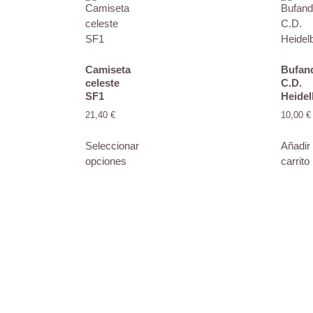
Camiseta
Bufan
celeste
C.D.
SF1
Heidel
21,40
€
10,00
€
Seleccionar
Añadir 
opciones
carrito