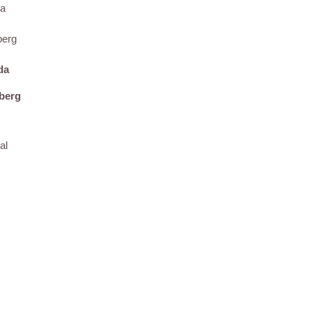
da
berg
al