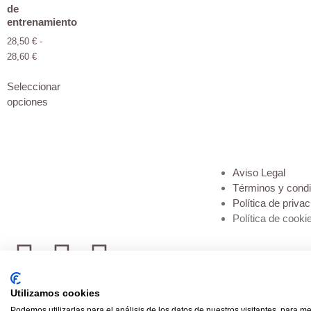
de
entrenamiento
28,50
€
-
28,60
€
Seleccionar
opciones
Aviso Legal
Términos y cond
Política de priva
Política de cooki
Utilizamos cookies
contactocdheidelberg@gmail.com
Podemos utilizarlas para el análisis de los datos de nuestros visitantes, para m