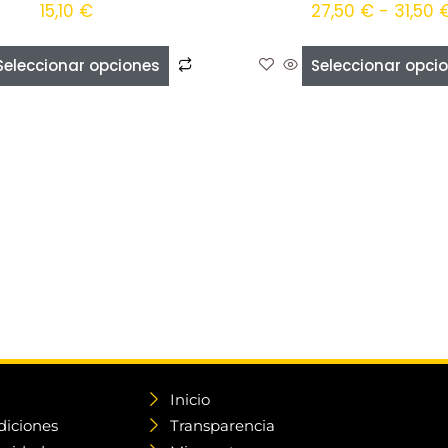
15,10
€
27,50
€
-
31,50
Seleccionar opciones
Seleccionar opci
Inicio
diciones
Transparencia