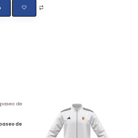
o
 paseo de