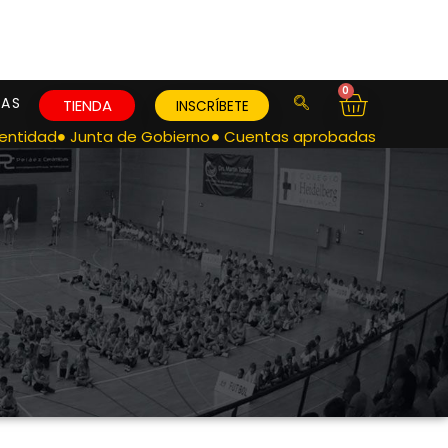
0
IAS
TIENDA
INSCRÍBETE
 entidad
Junta de Gobierno
Cuentas aprobadas