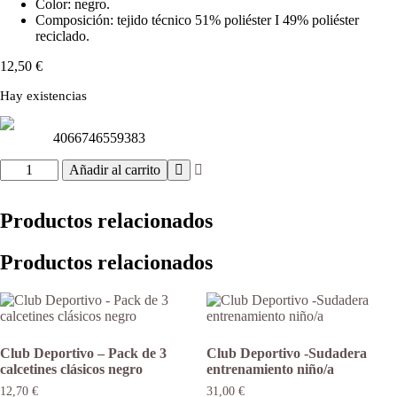
Color: negro.
Composición: tejido técnico 51% poliéster I 49% poliéster
reciclado.
12,50
€
Hay existencias
4066746559383
Club
Añadir al carrito
Deportivo
-
Porta-
Productos relacionados
Botas
Adidas
Productos relacionados
cantidad
Club Deportivo – Pack de 3
Club Deportivo -Sudadera
calcetines clásicos negro
entrenamiento niño/a
12,70
€
31,00
€