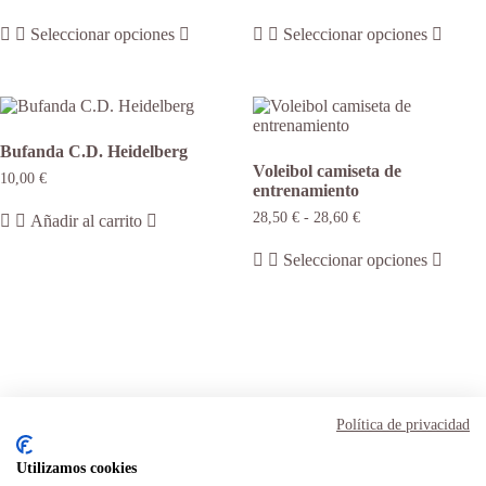
Este
Este
Seleccionar opciones
Seleccionar opciones
producto
produ
tiene
tiene
múltiples
múltip
variantes.
varian
Las
Las
opciones
opcio
Bufanda C.D. Heidelberg
se
se
Voleibol camiseta de
pueden
puede
10,00
€
entrenamiento
elegir
elegir
en
en
Rango
28,50
€
-
28,60
€
Añadir al carrito
la
la
de
Este
precios:
página
págin
Seleccionar opciones
produ
desde
de
de
tiene
28,50 €
producto
produ
hasta
múltip
28,60 €
varian
Las
opcio
se
puede
Aviso Legal
elegir
Términos y condiciones
Política de privacidad
en
Política de privacidad
la
Política de cookies
Utilizamos cookies
págin