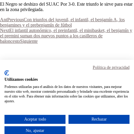
El Negro se deshizo del SUAC Por 3-0. Este triunfo le sirve para estar
en la zona privilegiada.
Ant
Previous
Con triunfos del juvenil, el infantil, el benjamín A, los
benjamines y el prebenjamín de fútbol
Next
El infantil autonómico, el preinfantil, el minibasket, el benjamín y
el premini suman dos nuevos puntos a los casilleros de
baloncesto
Siguiente
Aviso Legal
Términos y condiciones
Política de privacidad
Política de privacidad
Política de cookies
Utilizamos cookies
Podemos utilizarlas para el análisis de los datos de nuestros visitantes, para mejorar
Inicio
nuestro sitio web, mostrar contenido personalizado y brindarle una excelente experiencia
Transparencia
en el sitio web. Para obtener más información sobre las cookies que utilizamos, abre los
Mi cuenta
ajustes.
Contacto
Instagram
Facebook
Twitter
Aceptar todo
Rechazar
contactocdheidelberg@gmail.com
928 35 04 62
No, ajustar