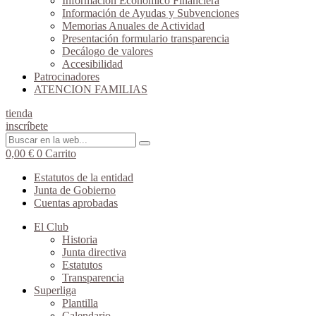
Información Económico Financiera
Información de Ayudas y Subvenciones
Memorias Anuales de Actividad
Presentación formulario transparencia
Decálogo de valores
Accesibilidad
Patrocinadores
ATENCION FAMILIAS
tienda
inscríbete
0,00
€
0
Carrito
Estatutos de la entidad
Junta de Gobierno
Cuentas aprobadas
El Club
Historia
Junta directiva
Estatutos
Transparencia
Superliga
Plantilla
Calendario