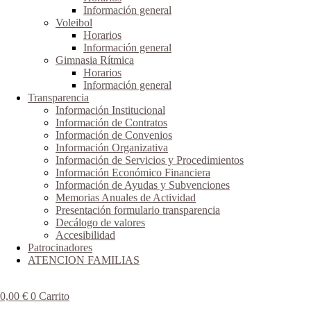
Información general
Voleibol
Horarios
Información general
Gimnasia Rítmica
Horarios
Información general
Transparencia
Información Institucional
Información de Contratos
Información de Convenios
Información Organizativa
Información de Servicios y Procedimientos
Información Económico Financiera
Información de Ayudas y Subvenciones
Memorias Anuales de Actividad
Presentación formulario transparencia
Decálogo de valores
Accesibilidad
Patrocinadores
ATENCION FAMILIAS
0,00
€
0
Carrito