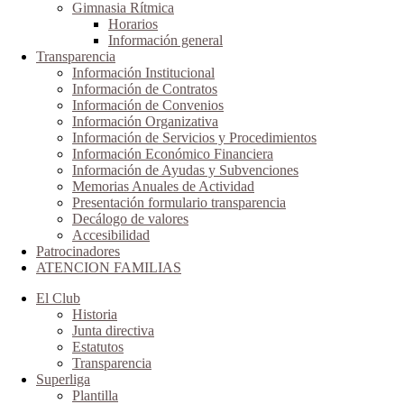
Gimnasia Rítmica
Horarios
Información general
Transparencia
Información Institucional
Información de Contratos
Información de Convenios
Información Organizativa
Información de Servicios y Procedimientos
Información Económico Financiera
Información de Ayudas y Subvenciones
Memorias Anuales de Actividad
Presentación formulario transparencia
Decálogo de valores
Accesibilidad
Patrocinadores
ATENCION FAMILIAS
El Club
Historia
Junta directiva
Estatutos
Transparencia
Superliga
Plantilla