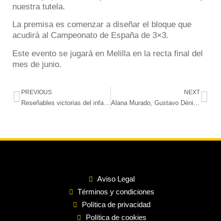
nuestra tutela.
La premisa es comenzar a diseñar el bloque que
acudirá al Campeonato de España de 3×3.
Este evento se jugará en Melilla en la recta final del
mes de junio.
PREVIOUS
NEXT
Reseñables victorias del infantil y del júnior autonómico de baloncesto
Alana Murado, Gustavo Déniz y Carlos Martín entran en el listado de la selección de Gran Canaria Sub12 para el Torneo Provincial de Fútbol
Aviso Legal
Términos y condiciones
Política de privacidad
Política de cookies