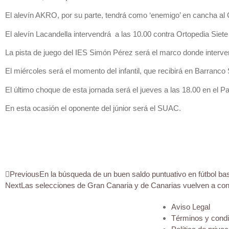
El alevín AKRO, por su parte, tendrá como ‘enemigo’ en cancha al C
El alevín Lacandella intervendrá a las 10.00 contra Ortopedia Siete I
La pista de juego del IES Simón Pérez será el marco donde intervendr
El miércoles será el momento del infantil, que recibirá en Barranco
El último choque de esta jornada será el jueves a las 18.00 en el P
En esta ocasión el oponente del júnior será el SUAC.
Previous
En la búsqueda de un buen saldo puntuativo en fútbol ba
Next
Las selecciones de Gran Canaria y de Canarias vuelven a con
Aviso Legal
Términos y cond