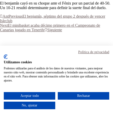
El benjamín cayó en su choque ante el Fénix por un parcial de 40-50.
Un 10-21 resultó determinante para definir la suerte final del duelo.
Ant
Previous
El benjamín, séptimo del grupo 2 después de vencer
Isleclub
Next
El minibasket acaba décimo primero en el Campeonato de
Canarias jugado en Tenerife
Siguiente
Aviso Legal
Términos y condiciones
Política de privacidad
Política de privacidad
Política de cookies
Utilizamos cookies
Podemos utilizarlas para el análisis de los datos de nuestros visitantes, para mejorar
Inicio
nuestro sitio web, mostrar contenido personalizado y brindarle una excelente experiencia
Transparencia
en el sitio web. Para obtener más información sobre las cookies que utilizamos, abre los
Mi cuenta
ajustes.
Contacto
Instagram
Facebook
Twitter
Aceptar todo
Rechazar
contactocdheidelberg@gmail.com
928 35 04 62
No, ajustar
tienda@cdheidelberg.es