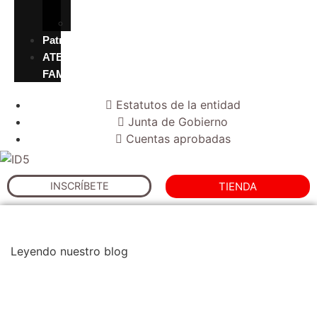
valores
Accesibilidad
Patrocinadores
ATENCION
FAMILIAS
Estatutos de la entidad
Junta de Gobierno
Cuentas aprobadas
INSCRÍBETE
TIENDA
Leyendo nuestro blog
Noticias