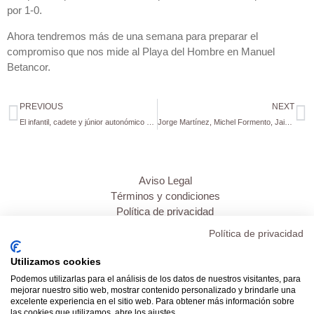
por 1-0.
Ahora tendremos más de una semana para preparar el
compromiso que nos mide al Playa del Hombre en Manuel
Betancor.
PREVIOUS
NEXT
El infantil, cadete y júnior autonómico debutan esta semana en la máxima competición regional
Jorge Martínez, Michel Formento, Jaime Martínez y Jaime Noval, con las selecciones de Gran Canaria de baloncesto
Aviso Legal
Términos y condiciones
Política de privacidad
Política de cookies
Política de privacidad
Inicio
Utilizamos cookies
Transparencia
Podemos utilizarlas para el análisis de los datos de nuestros visitantes, para
Mi cuenta
mejorar nuestro sitio web, mostrar contenido personalizado y brindarle una
excelente experiencia en el sitio web. Para obtener más información sobre
Contacto
las cookies que utilizamos, abre los ajustes.