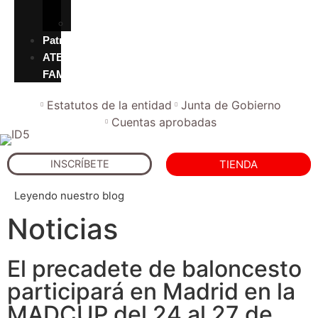
valores
Accesibilidad
Patrocinadores
ATENCION
FAMILIAS
Estatutos de la entidad
Junta de Gobierno
Cuentas aprobadas
INSCRÍBETE
TIENDA
Leyendo nuestro blog
Noticias
El precadete de baloncesto
participará en Madrid en la
MADCUP del 24 al 27 de