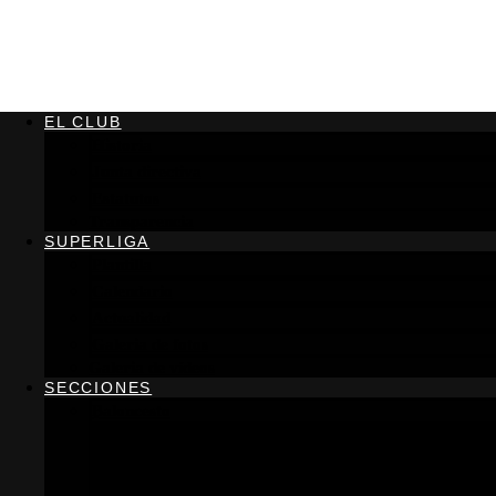
EL CLUB
Historia
Junta directiva
Estatutos
Transparencia
SUPERLIGA
Plantilla
Calendario
Actualidad
Galeria de fotos
Galeria de vídeos
SECCIONES
Baloncesto
Horarios adultos
Horarios primaria
Información general