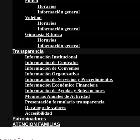
Futbol
Horarios
Información general
Voleibol
Horarios
Información general
Gimnasia Rítmica
Horarios
Información general
Transparencia
Información Institucional
Información de Contratos
Información de Convenios
Información Organizativa
Información de Servicios y Procedimientos
Información Económico Financiera
Información de Ayudas y Subvenciones
Memorias Anuales de Actividad
Presentación formulario transparencia
Decálogo de valores
Accesibilidad
Patrocinadores
ATENCION FAMILIAS