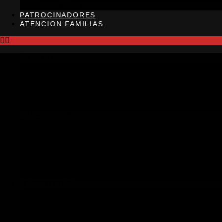
Accesibilidad
PATROCINADORES
ATENCION FAMILIAS
EL CLUB
Historia
Junta directiva
Estatutos
Transparencia
SUPERLIGA
Plantilla
Calendario
Actualidad
Galeria de fotos
Galeria de vídeos
SECCIONES
Baloncesto
Horarios adultos
Horarios primaria