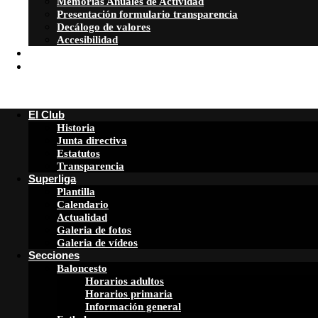
Memorias Anuales de Actividad
Presentación formulario transparencia
Decálogo de valores
Accesibilidad
Patrocinadores
ATENCION FAMILIAS
El Club
Historia
Junta directiva
Estatutos
Transparencia
Superliga
Plantilla
Calendario
Actualidad
Galeria de fotos
Galeria de vídeos
Secciones
Baloncesto
Horarios adultos
Horarios primaria
Información general