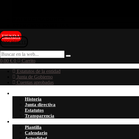
Decálogo de valores
Accesibilidad
PATROCINADORES
ATENCION FAMILIAS
TIENDA
INSCRÍBETE
0,00
€
0
Carrito
Estatutos de la entidad
Junta de Gobierno
Cuentas aprobadas
El Club
Historia
Junta directiva
Estatutos
Transparencia
Superliga
Plantilla
Calendario
Actualidad