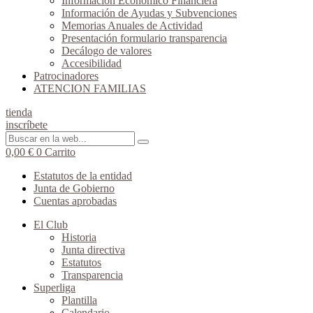
Información Económico Financiera
Información de Ayudas y Subvenciones
Memorias Anuales de Actividad
Presentación formulario transparencia
Decálogo de valores
Accesibilidad
Patrocinadores
ATENCION FAMILIAS
tienda
inscríbete
0,00
€
0
Carrito
Estatutos de la entidad
Junta de Gobierno
Cuentas aprobadas
El Club
Historia
Junta directiva
Estatutos
Transparencia
Superliga
Plantilla
Calendario