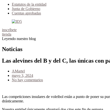
Estatutos de la entidad
Junta de Gobierno
Cuentas aprobadas
inscríbete
tienda
Leyendo nuestro blog
Noticias
Las alevines del B y del C, las únicas con p
AMartel
mayo 3, 2024
No hay comentarios
Las competiciones insulares de voleibol están a punto de poner su pun
drásticamente.
Nuestra entidad únicamente afrontará dos citas este fin de semana.