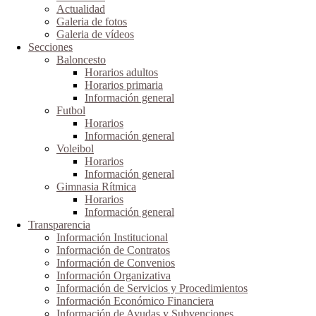
Actualidad
Galeria de fotos
Galeria de vídeos
Secciones
Baloncesto
Horarios adultos
Horarios primaria
Información general
Futbol
Horarios
Información general
Voleibol
Horarios
Información general
Gimnasia Rítmica
Horarios
Información general
Transparencia
Información Institucional
Información de Contratos
Información de Convenios
Información Organizativa
Información de Servicios y Procedimientos
Información Económico Financiera
Información de Ayudas y Subvenciones