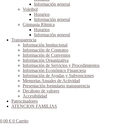
Información general
Voleibol
Horarios
Información general
Gimnasia Rítmica
Horarios
Información general
Transparencia
Información Institucional
Información de Contratos
Información de Convenios
Información Organizativa
Información de Servicios y Procedimientos
Información Económico Financiera
Información de Ayudas y Subvenciones
Memorias Anuales de Actividad
Presentación formulario transparencia
Decálogo de valores
Accesibilidad
Patrocinadores
ATENCION FAMILIAS
0,00
€
0
Carrito