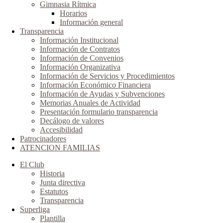
Gimnasia Rítmica
Horarios
Información general
Transparencia
Información Institucional
Información de Contratos
Información de Convenios
Información Organizativa
Información de Servicios y Procedimientos
Información Económico Financiera
Información de Ayudas y Subvenciones
Memorias Anuales de Actividad
Presentación formulario transparencia
Decálogo de valores
Accesibilidad
Patrocinadores
ATENCION FAMILIAS
El Club
Historia
Junta directiva
Estatutos
Transparencia
Superliga
Plantilla