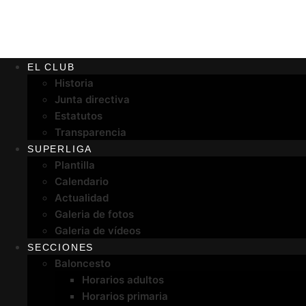
EL CLUB
Historia
Junta directiva
Estatutos
Transparencia
SUPERLIGA
Plantilla
Calendario
Actualidad
Galeria de fotos
Galeria de vídeos
SECCIONES
Baloncesto
Horarios adultos
Horarios primaria