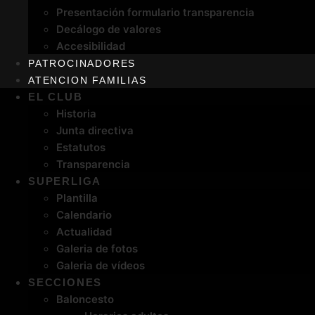
Presentación formulario transparencia
Decálogo de valores
Accesibilidad
PATROCINADORES
ATENCION FAMILIAS
EL CLUB
Historia
Junta directiva
Estatutos
Transparencia
SUPERLIGA
Plantilla
Calendario
Actualidad
Galeria de fotos
Galeria de vídeos
SECCIONES
Baloncesto