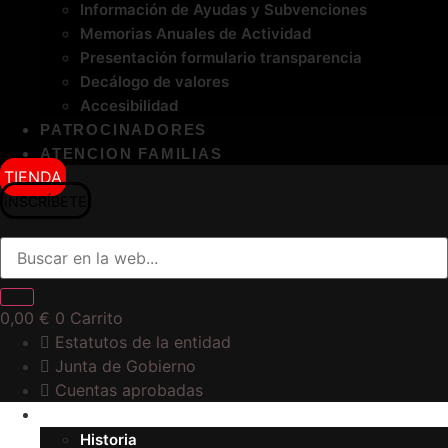
Información de Ayudas y Subvenciones
Memorias Anuales de Actividad
Presentación formulario transparencia
Decálogo de valores
Accesibilidad
PATROCINADORES
ATENCION FAMILIAS
TIENDA
INSCRÍBETE
0,00
€
0
Carrito
Estatutos de la entidad
Junta de Gobierno
Cuentas aprobadas
El Club
Historia