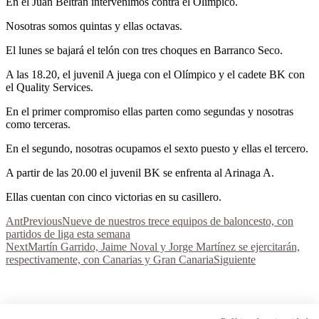
En el Juan Beltrán intervenimos contra el Olímpico.
Nosotras somos quintas y ellas octavas.
El lunes se bajará el telón con tres choques en Barranco Seco.
A las 18.20, el juvenil A juega con el Olímpico y el cadete BK con
el Quality Services.
En el primer compromiso ellas parten como segundas y nosotras
como terceras.
En el segundo, nosotras ocupamos el sexto puesto y ellas el tercero.
A partir de las 20.00 el juvenil BK se enfrenta al Arinaga A.
Ellas cuentan con cinco victorias en su casillero.
Ant
Previous
Nueve de nuestros trece equipos de baloncesto, con
partidos de liga esta semana
Next
Martín Garrido, Jaime Noval y Jorge Martínez se ejercitarán,
respectivamente, con Canarias y Gran Canaria
Siguiente
Aviso Legal