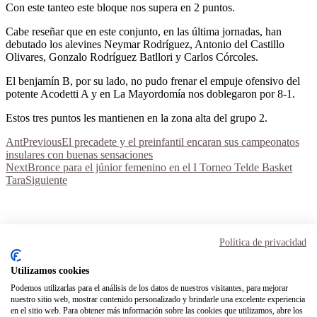
Con este tanteo este bloque nos supera en 2 puntos.
Cabe reseñar que en este conjunto, en las última jornadas, han
debutado los alevines Neymar Rodríguez, Antonio del Castillo
Olivares, Gonzalo Rodríguez Batllori y Carlos Córcoles.
El benjamín B, por su lado, no pudo frenar el empuje ofensivo del
potente Acodetti A y en La Mayordomía nos doblegaron por 8-1.
Estos tres puntos les mantienen en la zona alta del grupo 2.
Ant
Previous
El precadete y el preinfantil encaran sus campeonatos
insulares con buenas sensaciones
Next
Bronce para el júnior femenino en el I Torneo Telde Basket
Tara
Siguiente
Aviso Legal
Términos y condiciones
Política de privacidad
Política de privacidad
Política de cookies
Utilizamos cookies
Podemos utilizarlas para el análisis de los datos de nuestros visitantes, para mejorar
Inicio
nuestro sitio web, mostrar contenido personalizado y brindarle una excelente experiencia
Transparencia
en el sitio web. Para obtener más información sobre las cookies que utilizamos, abre los