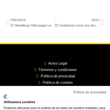
PREVIOUS
NEXT
El Heidelberg Volkswagen refuerza su liderato tras vencer 3 a 0 a Voleibol Sant Just
El minibasket sumó una destacada y sufrida victoria ante el Siete Palmas
Aviso Legal
Términos y condiciones
Política de privacidad
Política de cookies
Política de privacidad
Inicio
Transparencia
Utilizamos cookies
Mi cuenta
Podemos utilizarlas para el análisis de los datos de nuestros visitantes, para