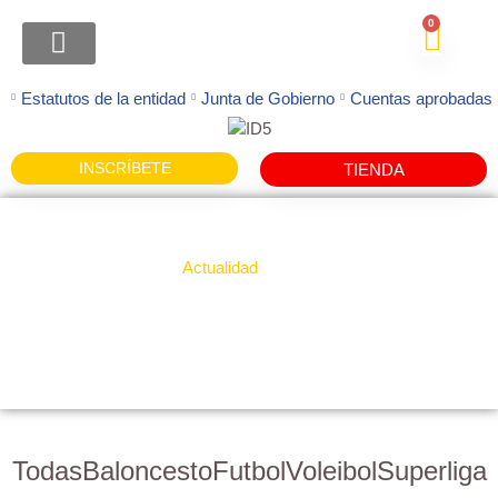
contenido
0
ATENCION FAMILIAS
Estatutos de la entidad
Junta de Gobierno
Cuentas aprobadas
INSCRÍBETE
TIENDA
Actualidad
Voleibol
Todas
Baloncesto
Futbol
Voleibol
Superliga