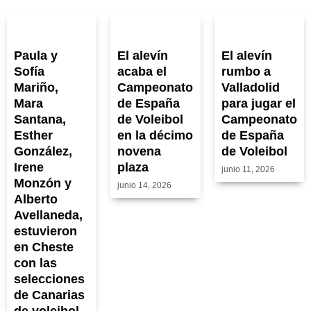
Paula y
El alevín
El alevín
Sofía
acaba el
rumbo a
Mariño,
Campeonato
Valladolid
Mara
de España
para jugar el
Santana,
de Voleibol
Campeonato
Esther
en la décimo
de España
González,
novena
de Voleibol
Irene
plaza
junio 11, 2026
Monzón y
junio 14, 2026
Alberto
Avellaneda,
estuvieron
en Cheste
con las
selecciones
de Canarias
de voleibol