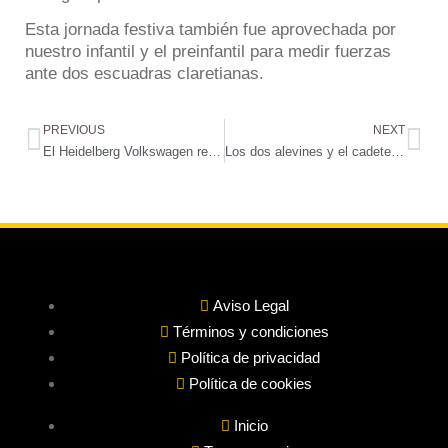
Esta jornada festiva también fue aprovechada por
nuestro infantil y el preinfantil para medir fuerzas
ante dos escuadras claretianas.
PREVIOUS
NEXT
El Heidelberg Volkswagen recibe al Cajasol Vóley Dos Hermanas en busca de su primera victoria￼
Los dos alevines y el cadete lograron sumar de tres dentro de la última jornada del fútbol base
Aviso Legal
Términos y condiciones
Política de privacidad
Política de cookies
Inicio