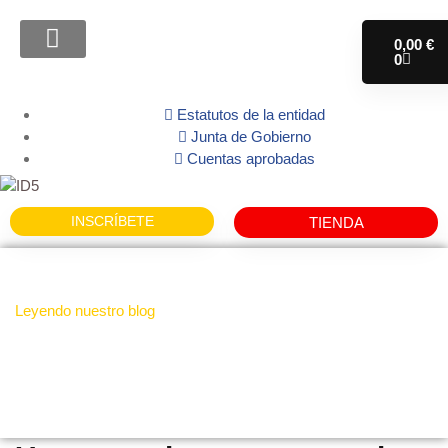
0,00
€
0
ATENCION FAMILIAS
Estatutos de la entidad
Junta de Gobierno
Cuentas aprobadas
INSCRÍBETE
TIENDA
Leyendo nuestro blog
Noticias